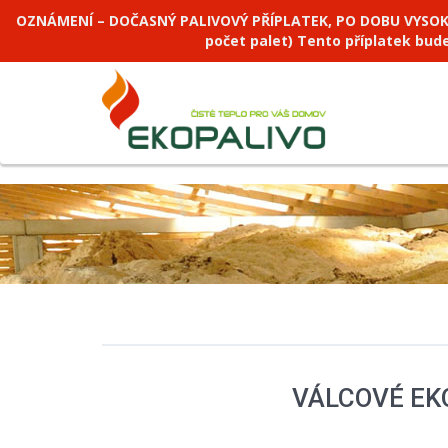
OZNÁMENÍ – DOČASNÝ PALIVOVÝ PŘÍPLATEK, PO DOBU VYSOKÝCH
počet palet) Tento příplatek bud
VÁLCOVÉ EK