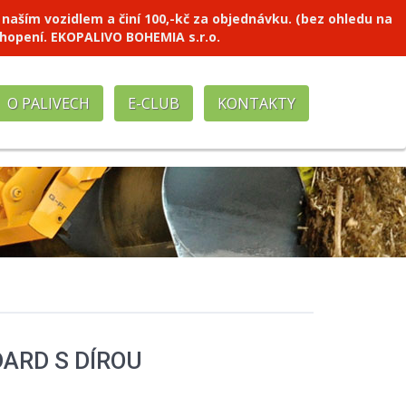
ím vozidlem a činí 100,-kč za objednávku. (bez ohledu na
chopení. EKOPALIVO BOHEMIA s.r.o.
O PALIVECH
E-CLUB
KONTAKTY
ARD S DÍROU