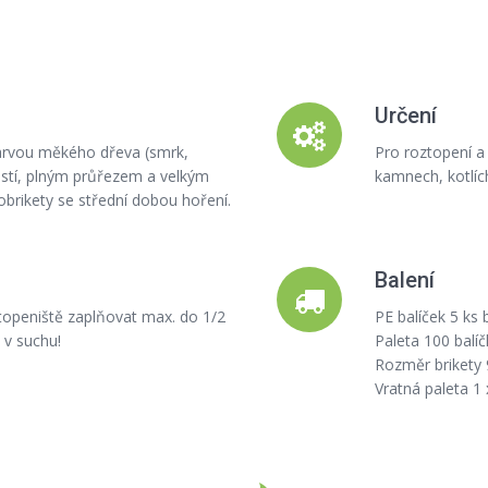
Určení
barvou měkého dřeva (smrk,
Pro roztopení a
stí, plným průřezem a velkým
kamnech, kotlích
kobrikety se střední dobou hoření.
Balení
topeniště zaplňovat max. do 1/2
PE balíček 5 ks 
 v suchu!
Paleta 100 balí
Rozměr brikety 
Vratná paleta 1