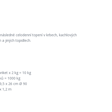
 následné celodenní topení v krbech, kachlových
 a jiných topidlech.
briket x 2 kg = 10 kg
čků = 1000 kg
9,5 x 26 cm Ø 90
 x 1,2 m