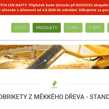
 CEN NAFTY. Příplatek bude účtován při ROZVOZU ekopaliv naš
e účtován s účinností od 4.8.2026 do odvolání. Děkujeme za po
ÚVOD
PRODUKTY
CENÍK
O NÁS
OBRIKETY Z MĚKKÉHO DŘEVA - STAND