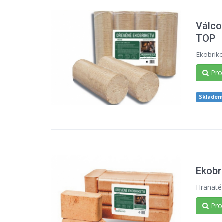
Válco
TOP
Ekobrik
Prod
Sklade
Ekobr
Hranaté
Prod