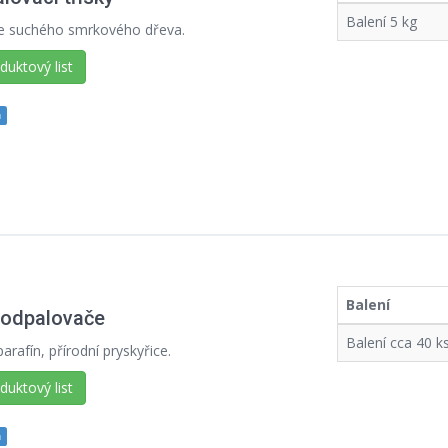
Balení 5 kg
ze suchého smrkového dřeva.
uktový list
m
Balení
odpalovače
Balení cca 40 k
arafín, přírodní pryskyřice.
uktový list
m