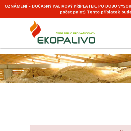
OZNÁMENÍ – DOČASNÝ PALIVOVÝ PŘÍPLATEK, PO DOBU VYSOKÝCH
počet palet) Tento příplatek bud