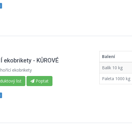
m
Balení
 ekobrikety - KŮROVÉ
Balík 10 kg
hořící ekobrikety
Paleta 1000 kg
uktový list
Poptat
m