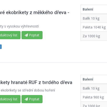
Balení
vé ekobrikety z měkkého dřeva -
Balík 10 kg
ety s vysokou výhřevností
Paleta 1040 kg
uktový list
Poptat
Za 1000 kg
m
Balení
ikety hranaté RUF z tvrdého dřeva
Balík 10 kg
 ekobrikety se střední dobou hoření
Paleta 960 kg
uktový list
Poptat
Za 1000 kg