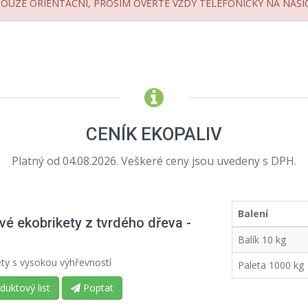
 POUZE ORIENTAČNÍ, PROSÍM OVĚŘTE VŽDY TELEFONICKY NA NAŠ
CENÍK EKOPALIV
Platný od 04.08.2026. Veškeré ceny jsou uvedeny s DPH.
Balení
vé ekobrikety z tvrdého dřeva -
Balík 10 kg
ety s vysokou výhřevností
Paleta 1000 kg
uktový list
Poptat