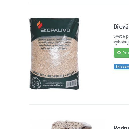
Dřevě
Světlé p
Vyhovuj
Prod
Sklade
Podpa