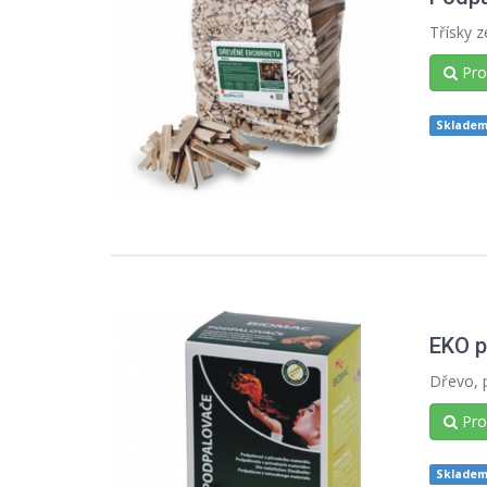
Třísky 
Prod
Sklade
EKO p
Dřevo, p
Prod
Sklade