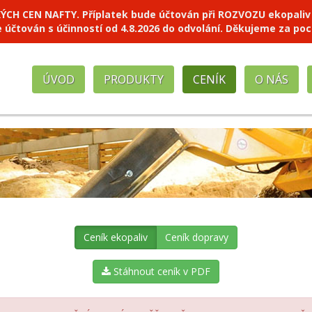
 CEN NAFTY. Příplatek bude účtován při ROZVOZU ekopaliv naš
e účtován s účinností od 4.8.2026 do odvolání. Děkujeme za po
ÚVOD
PRODUKTY
CENÍK
O NÁS
Ceník ekopaliv
Ceník dopravy
Stáhnout ceník v PDF