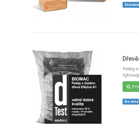
Sklade
Dřevě
Pelety n
Vyhovuj
Prod
Na dotaz