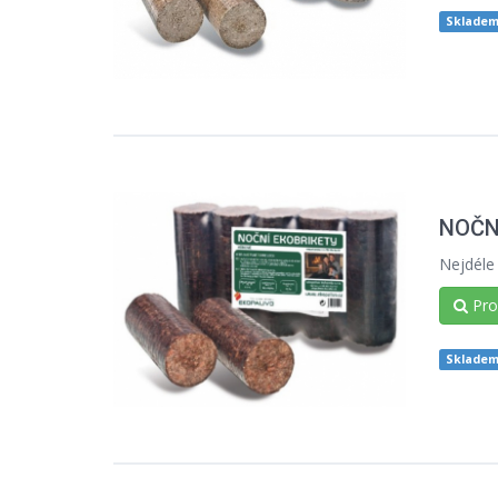
Sklade
NOČNÍ
Nejdéle 
Prod
Sklade