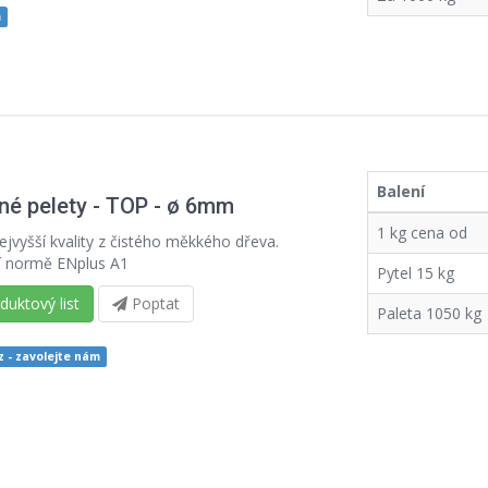
m
Balení
né pelety - TOP - ø 6mm
1 kg cena od
ejvyšší kvality z čistého měkkého dřeva.
í normě ENplus A1
Pytel 15 kg
uktový list
Poptat
Paleta 1050 kg
 - zavolejte nám