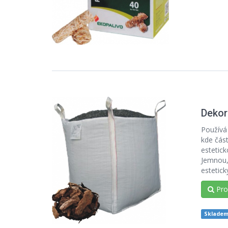
Dekor
Používá
kde část
estetick
Jemnou, 
estetick
Prod
Sklade