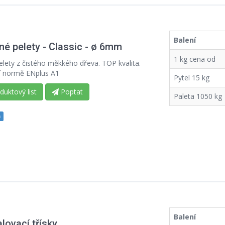
Balení
né pelety - Classic - ø 6mm
1 kg cena od
elety z čistého měkkého dřeva. TOP kvalita.
í normě ENplus A1
Pytel 15 kg
uktový list
Poptat
Paleta 1050 kg
m
Balení
lovací třísky