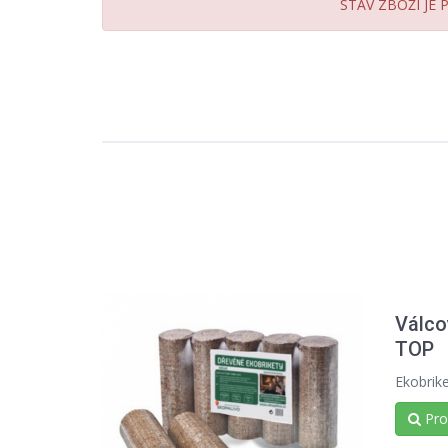
STAV ZBOŽÍ JE
Válco
TOP
Ekobrik
Prod