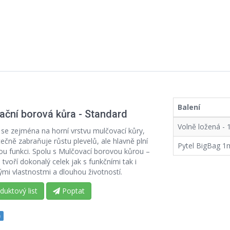
Balení
ační borová kůra - Standard
Volně ložená -
 se zejména na horní vrstvu mulčovací kůry,
ečně zabraňuje růstu plevelů, ale hlavně plní
Pytel BigBag 1
ou funkci. Spolu s Mulčovací borovou kůrou –
tvoří dokonalý celek jak s funkčními tak i
ými vlastnostmi a dlouhou životností.
uktový list
Poptat
m