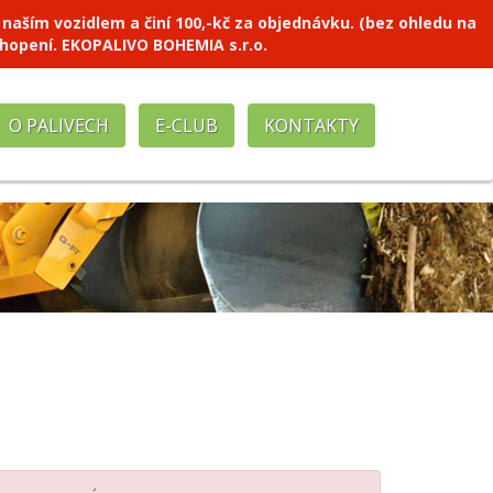
ím vozidlem a činí 100,-kč za objednávku. (bez ohledu na
chopení. EKOPALIVO BOHEMIA s.r.o.
O PALIVECH
E-CLUB
KONTAKTY